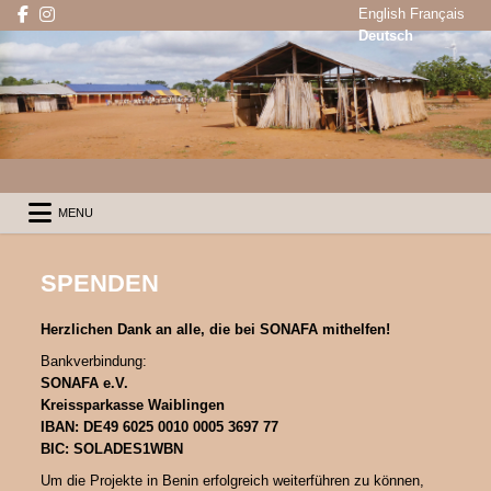
Skip
English
Français
to
Deutsch
content
SONAFA
eine bessere Zukunft für Me
SONAFA
eine bessere Zukunft für Menschen in Benin e.V.
MENU
SPENDEN
Herzlichen Dank an alle, die bei SONAFA mithelfen!
Bankverbindung:
SONAFA e.V.
Kreissparkasse Waiblingen
IBAN: DE49 6025 0010 0005 3697 77
BIC: SOLADES1WBN
Um die Projekte in Benin erfolgreich weiterführen zu können,