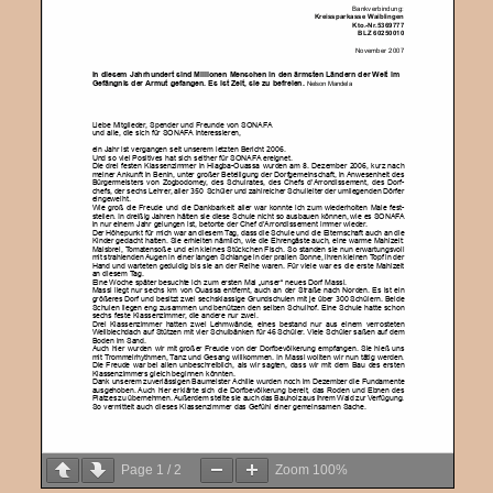
Page
1
/
2
Zoom
100%