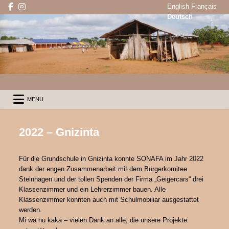
Skip
English
Français
to
Deutsch
content
SONAFA
eine bessere Zukunft für Me
SONAFA
eine bessere Zukunft für Menschen in Benin e.V.
MENU
2022 – Gnizinta
Für die Grundschule in Gnizinta konnte SONAFA im Jahr 2022
dank der engen Zusammenarbeit mit dem Bürgerkomitee
Steinhagen und der tollen Spenden der Firma „Geigercars“ drei
Klassenzimmer und ein Lehrerzimmer bauen. Alle
Klassenzimmer konnten auch mit Schulmobiliar ausgestattet
werden.
Mi wa nu kaka – vielen Dank an alle, die unsere Projekte